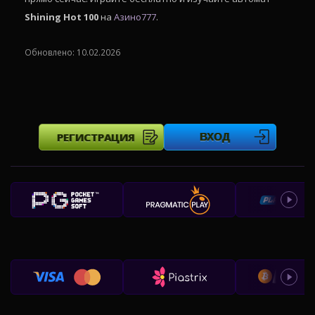
Shining Hot 100
на
Азино777
.
Обновлено:
10.02.2026
РЕГИСТРАЦИЯ
ВХОД