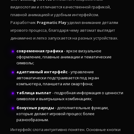
видеослотам и отличается качественной графикой,
плавной анимацией и удобным интерфейсом.
Разработчик
Pragmatic Play
уделил внимание деталям
игрового процесса, благодаря чему автомат выглядит
динамично и легко запускается на разных устройствах.
современная графика
- яркое визуальное
оформление, плавные анимации и тематические
символы;
адаптивный интерфейс
- управление
автоматически подстраивается под экран
компьютера, планшета или смартфона;
таблица выплат
- подробная информация о ценности
символов и выигрышных комбинациях;
бонусные раунды
- дополнительные функции,
которые делают игровой процесс более
разнообразным.
Интерфейс слота интуитивно понятен. Основные кнопки