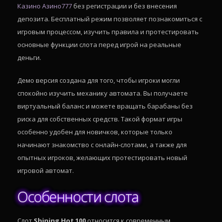
Казино Азино777
без регистрации и без внесения
депозита. Бесплатный режим позволяет познакомиться с
игровым процессом, изучить правила и протестировать
основные функции слота перед игрой на реальные
деньги.
Демо версия создана для того, чтобы игроки могли
спокойно изучить механику автомата. Вы получаете
виртуальный баланс и можете вращать барабаны без
риска для собственных средств. Такой формат игры
особенно удобен для новичков, которые только
начинают знакомство с онлайн-слотами, а также для
опытных игроков, желающих протестировать новый
игровой автомат.
Особенности слота
Слот
Shining Hot 100
относится к современным