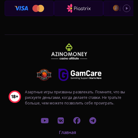
Азартные игры призваны развлекать. Помните, что вы
рискуете деньгами, когда делаете ставки. Не тратьте
больше, чем можете позволить себе проиграть.
Главная