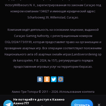
VictoryWillbeours N. V., зарегистрированная по законам Curaçao под
номером компании 134627 и имеющая юридический адрес:
Scharlooweg 39, Willemstad, Curaçao.
Компания ведёт деятельность на основании лицензии, выданной
Curaçao Gaming Authority, с регистрационным номером
OGL/2024/173/0199, которая предоставляет право на организацию и
проведение азартных игр. Все операции соответствуют положениям
Национального акта об азартных онлайн играх (Landsverordening op
de kansspelen, P.B. 2024, № 157), регулирующего порядок
предоставления игровых услуг на территории Кюрасао.
Азино Три Топора © 2011 – 2026. Использование контента
разрешено только с согласия VictoryWillbeours N. V.
Не потеряйте доступ к Казино
Азино777
© 2026 All rights reserved.
✕
Открыть