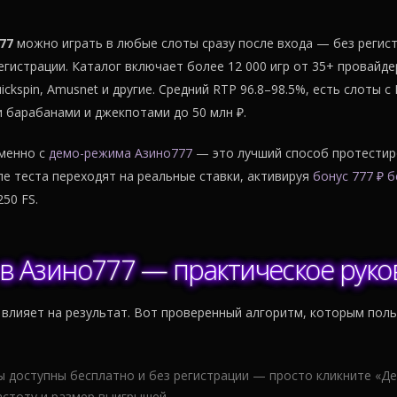
77
можно играть в любые слоты сразу после входа — без регис
гистрации. Каталог включает более 12 000 игр от 35+ провайдеро
Quickspin, Amusnet и другие. Средний RTP 96.8–98.5%, есть слоты 
и барабанами и джекпотами до 50 млн ₽.
менно с
демо-режима Азино777
— это лучший способ протестир
ле теста переходят на реальные ставки, активируя
бонус 777 ₽ 
50 FS.
 в Азино777 — практическое руко
влияет на результат. Вот проверенный алгоритм, которым пол
 доступны бесплатно и без регистрации — просто кликните «Де
астоту и размер выигрышей.