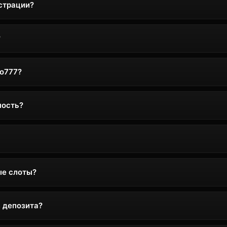
страции?
?
но777?
ность?
ые слоты?
з депозита?