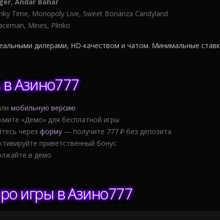
ger, Andar Bahar
unky Time, Monopoly Live, Sweet Bonanza Candyland
Spaceman, Mines, Plinko
реальными дилерами, HD-качеством и чатом. Минимальные ставки
ь в Азино777
или
мобильную версию
мите «Демо» для бесплатной игры
йтесь через
форму
— получите 777 ₽ без депозита
активируйте приветственный бонус
олжайте в демо
ро игры в Азино777