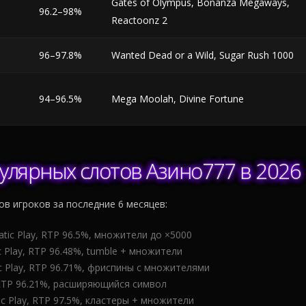
Gates of Olympus, Bonanza Megaways,
96.2–98%
Reactoonz 2
96–97.8%
Wanted Dead or a Wild, Sugar Rush 1000
94–96.5%
Mega Moolah, Divine Fortune
улярных слотов Азино777 в 2026
ов игроков за последние 6 месяцев:
ic Play, RTP 96.5%, множители до ×5000
 Play, RTP 96.48%, tumble + множители
 Play, RTP 96.71%, фриспины с множителями
RTP 96.21%, расширяющийся символ
c Play, RTP 97.5%, кластеры + множители