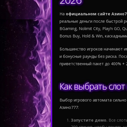
На
официальном сайте Азино7
реальные деньги после быстрой ре
BGaming, Nolimit City, Play’n GO, 
Bonus Buy, Hold & Win, каскадным
Большинство игроков начинают и
и бонусные раунды без риска. Пос
приветственный пакет до 400% + 2
Как выбрать слот
Выбор игрового автомата сильно 
Азино777:
Запустите демо.
Все слоты
200 спинов, чтобы понять ч