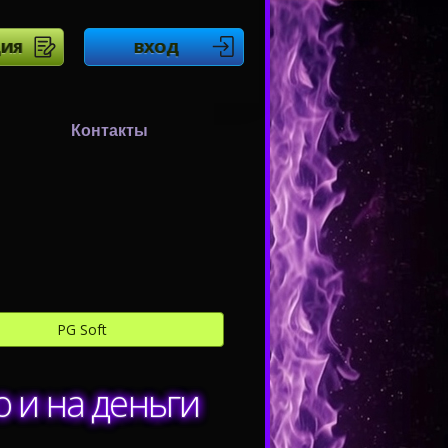
ЦИЯ
ВХОД
Контакты
PG Soft
 и на деньги