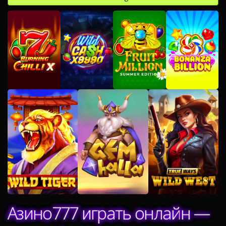
Азино777 играть онлайн —