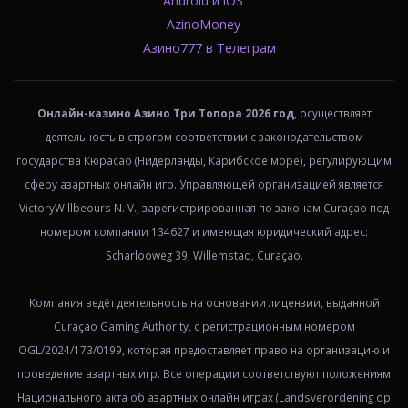
Android и iOS
AzinoMoney
Азино777 в Телеграм
Онлайн-казино Азино Три Топора 2026 год
, осуществляет
деятельность в строгом соответствии с законодательством
государства Кюрасао (Нидерланды, Карибское море), регулирующим
сферу азартных онлайн игр. Управляющей организацией является
VictoryWillbeours N. V., зарегистрированная по законам Curaçao под
номером компании 134627 и имеющая юридический адрес:
Scharlooweg 39, Willemstad, Curaçao.
Компания ведёт деятельность на основании лицензии, выданной
Curaçao Gaming Authority, с регистрационным номером
OGL/2024/173/0199, которая предоставляет право на организацию и
проведение азартных игр. Все операции соответствуют положениям
Национального акта об азартных онлайн играх (Landsverordening op