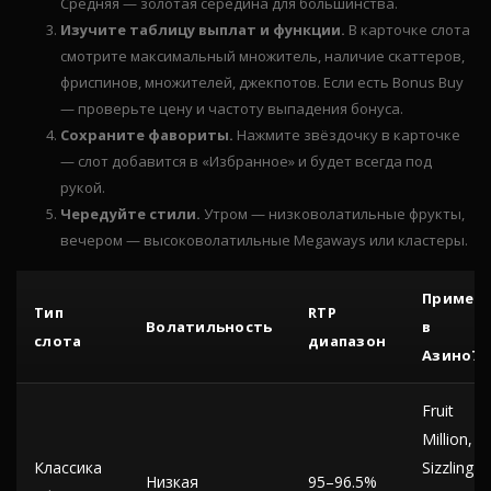
Средняя — золотая середина для большинства.
Изучите таблицу выплат и функции.
В карточке слота
смотрите максимальный множитель, наличие скаттеров,
фриспинов, множителей, джекпотов. Если есть Bonus Buy
— проверьте цену и частоту выпадения бонуса.
Сохраните фавориты.
Нажмите звёздочку в карточке
— слот добавится в «Избранное» и будет всегда под
рукой.
Чередуйте стили.
Утром — низковолатильные фрукты,
вечером — высоковолатильные Megaways или кластеры.
Пример
Тип
RTP
Волатильность
в
слота
диапазон
Азино77
Fruit
Million,
Классика
Sizzling
Низкая
95–96.5%