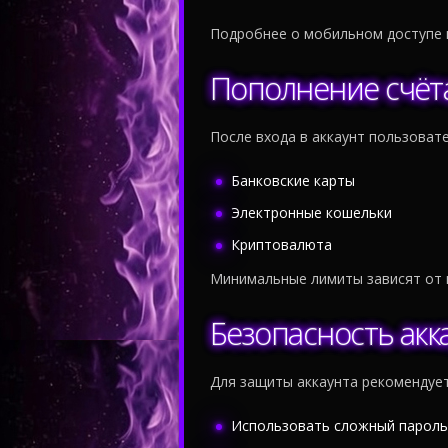
Подробнее о мобильном доступе 
Пополнение счёт
После входа в аккаунт пользоват
Банковские карты
Электронные кошельки
Криптовалюта
Минимальные лимиты зависят от 
Безопасность акк
Для защиты аккаунта рекомендует
Использовать сложный пароль