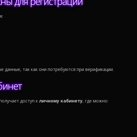
жны для регистрации
я:
е данные, так как они потребуются при верификации.
бинет
получает доступ к
личному кабинету
, где можно: