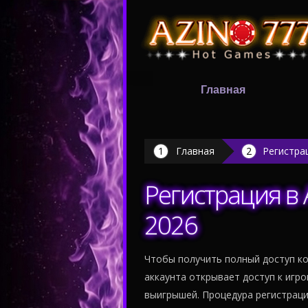
Главная
Главная
Регистра
Регистрация в 
2026
Чтобы получить полный доступ к
аккаунта открывает доступ к игр
выигрышей. Процедура регистраци