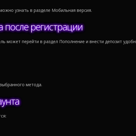
можно узнать в разделе
Мобильная версия
.
а после регистрации
ель может перейти в раздел
Пополнение
и внести депозит удоб
выбранного метода.
аунта
ся: