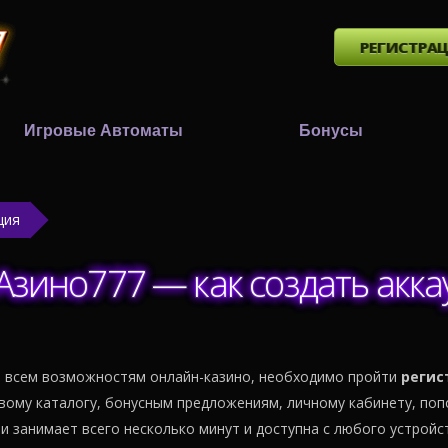
РЕГИСТРА
Игровые Автоматы
Бонусы
ция
Азино777 — как создать акка
о всем возможностям онлайн-казино, необходимо пройти
регис
овому каталогу, бонусным предложениям, личному кабинету, по
и занимает всего несколько минут и доступна с любого устройс