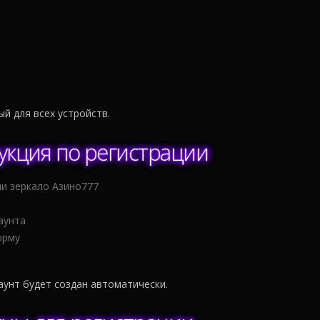
й для всех устройств.
укция по регистрации
и зеркало Азино777
аунта
орму
аунт будет создан автоматически.