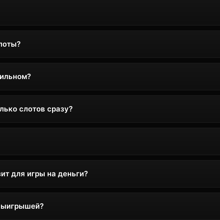
лоты?
бильном?
лько слотов сразу?
ит для игры на деньги?
 выигрышей?