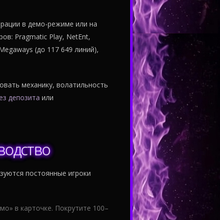
трации в демо-режиме или на
в: Pragmatic Play, NetEnt,
с Megaways (до 117 649 линий),
овать механику, волатильность
без депозита
или
водство
ьзуются постоянные игроки
мо» в карточке. Покрутите 100–