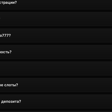
страции?
?
но777?
ность?
ые слоты?
з депозита?