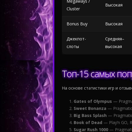
Megaways /
Высокая
Cluster
Bonus Buy
Высокая
Джекпот-
Средняя–
слоты
высокая
Топ-15 самых поп
На основе статистики игр и отзыв
Gates of Olympus
— Pragmat
Sweet Bonanza
— Pragmatic
Big Bass Splash
— Pragmatic
Book of Dead
— Play’n GO, 
Sugar Rush 1000
— Pragmati