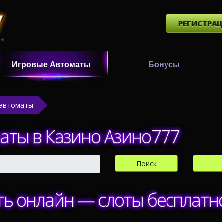
РЕГИСТРА
Игровые Автоматы
Бонусы
 автоматы
аты в Казино Азино777
ть онлайн — слоты бесплатно