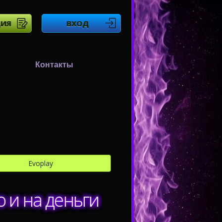
ЦИЯ
ВХОД
Контакты
Evoplay
 и на деньги