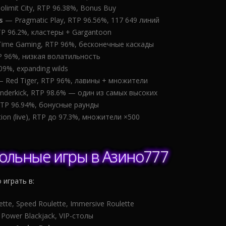
limit City, RTP 96.38%, Bonus Buy
s
— Pragmatic Play, RTP 96.56%, 117 649 линий
TP 96.2%, кластеры + Gargantoon
ime Gaming, RTP 96%, бесконечные каскады
 96%, низкая волатильность
9%, expanding wilds
 Red Tiger, RTP 96%, лавины + множители
derkick, RTP 98.6% — один из самых высоких
TP 96.94%, бонусные раунды
ion (live), RTP до 97.3%, множители ×500
стольные игры в Азино777
 играть в:
lette, Speed Roulette, Immersive Roulette
k, Power Blackjack, VIP-столы