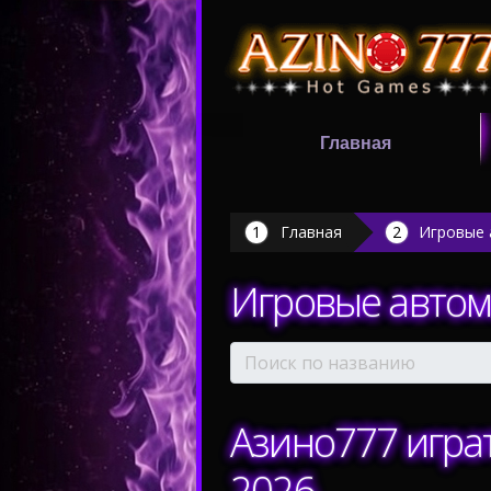
Главная
Главная
Игровые
Игровые автом
Азино777 игра
2026