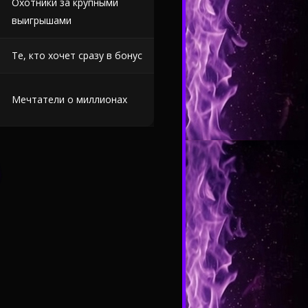
Охотники за крупными
выигрышами
Те, кто хочет сразу в бонус
Мечтатели о миллионах