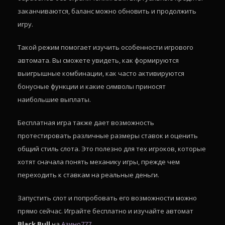
заканчиваются, баланс можно обновить и продолжить
игру.
Такой режим помогает изучить особенности игрового
автомата. Вы сможете увидеть, как формируются
выигрышные комбинации, как часто активируются
бонусные функции и какие символы приносят
наибольшие выплаты.
Бесплатная игра также дает возможность
протестировать различные размеры ставок и оценить
общий стиль слота. Это полезно для тех игроков, которые
хотят сначала понять механику игры, прежде чем
переходить к ставкам на реальные деньги.
Запустить слот и попробовать его возможности можно
прямо сейчас. Играйте бесплатно и изучайте автомат
Black Bull
на
Азино777
.