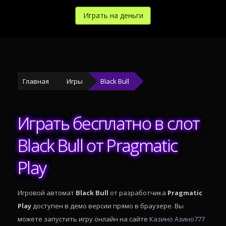
Играть на деньги
Главная
Игры
Black Bull
Играть бесплатно в слот
Black Bull от Pragmatic
Play
Игровой автомат
Black Bull
от разработчика
Pragmatic
Play
доступен в демо версии прямо в браузере. Вы
можете запустить игру онлайн на сайте
Казино Азино777