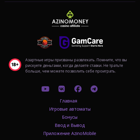
Азартные игры призваны развлекать. Помните, что вы
рискуете деньгами, когда делаете ставки. Не тратьте
больше, чем можете позволить себе проиграть.
Главная
Игровые автоматы
Бонусы
Ввод и Вывод
Приложение AzinoMobile