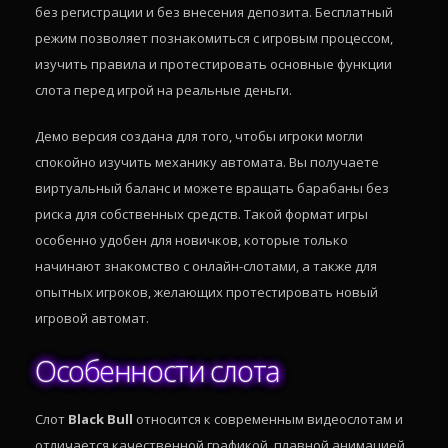
без регистрации и без внесения депозита. Бесплатный
режим позволяет познакомиться с игровым процессом,
изучить правила и протестировать основные функции
слота перед игрой на реальные деньги.
Демо версия создана для того, чтобы игроки могли
спокойно изучить механику автомата. Вы получаете
виртуальный баланс и можете вращать барабаны без
риска для собственных средств. Такой формат игры
особенно удобен для новичков, которые только
начинают знакомство с онлайн-слотами, а также для
опытных игроков, желающих протестировать новый
игровой автомат.
Особенности слота
Слот
Black Bull
относится к современным видеослотам и
отличается качественной графикой, плавной анимацией