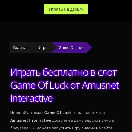
Играть на деньги
Главная
Игры
Game Of Luck
Играть бесплатно в слот
Game Of Luck от Amusnet
Interactive
Игровой автомат
Game Of Luck
от разработчика
Amusnet Interactive
доступен в демо версии прямо в
браузере. Вы можете запустить игру онлайн на сайте