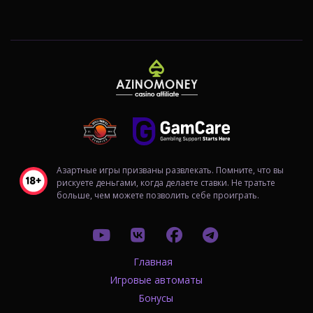
Азартные игры призваны развлекать. Помните, что вы
рискуете деньгами, когда делаете ставки. Не тратьте
больше, чем можете позволить себе проиграть.
Главная
Игровые автоматы
Бонусы