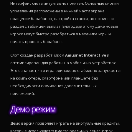
Интерфейс слота интуитивно понятен. Основные кнопки
управления расположены в нижней части экрана:
вращение барабанов, настройка ставки, автоспины и
раздел с таблицей выплат. Благодаря этому даже новые
игроки могут быстро разобраться в механике игры и
начать вращать барабаны.
Слот создан разработчиком
Amusnet Interactive
и
оптимизирован для работы на мобильных устройствах.
Это означает, что игра одинаково стабильно запускается
на компьютере, смартфоне или планшете без
необходимости скачивания дополнительных
приложений.
Демо режим
Демо версия позволяет играть на виртуальные кредиты,
которые используются вместо реальных денег. Игрок