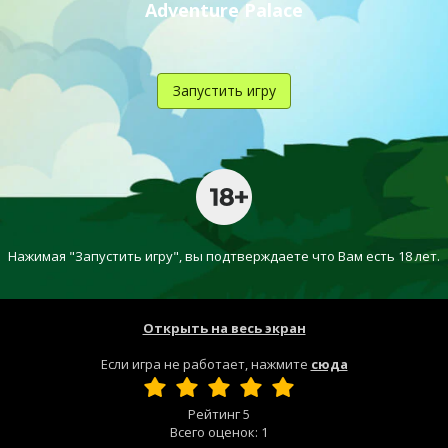
Adventure Palace
Запустить игру
Нажимая "Запустить игру", вы подтверждаете что Вам есть 18 лет.
Открыть на весь экран
Если игра не работает, нажмите
сюда
Рейтинг
5
Всего оценок:
1