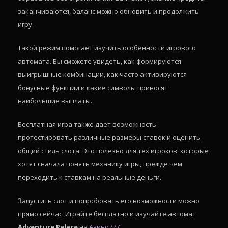
заканчиваются, баланс можно обновить и продолжить
игру.
Такой режим помогает изучить особенности игрового
автомата. Вы сможете увидеть, как формируются
выигрышные комбинации, как часто активируются
бонусные функции и какие символы приносят
наибольшие выплаты.
Бесплатная игра также дает возможность
протестировать различные размеры ставок и оценить
общий стиль слота. Это полезно для тех игроков, которые
хотят сначала понять механику игры, прежде чем
переходить к ставкам на реальные деньги.
Запустить слот и попробовать его возможности можно
прямо сейчас. Играйте бесплатно и изучайте автомат
Adventure Palace
на
Азино777
.