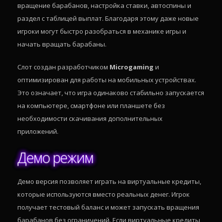
вращение барабанов, настройка ставки, автоспины и
раздел с таблицей выплат. Благодаря этому даже новые
игроки могут быстро разобраться в механике игры и
начать вращать барабаны.
Слот создан разработчиком
Microgaming
и
оптимизирован для работы на мобильных устройствах.
Это означает, что игра одинаково стабильно запускается
на компьютере, смартфоне или планшете без
необходимости скачивания дополнительных
приложений.
Демо режим
Демо версия позволяет играть на виртуальные кредиты,
которые используются вместо реальных денег. Игрок
получает тестовый баланс и может запускать вращения
барабанов без ограничений. Если виртуальные кредиты