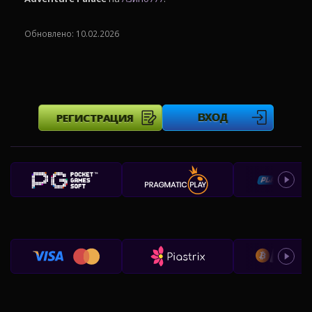
Обновлено:
10.02.2026
РЕГИСТРАЦИЯ
ВХОД