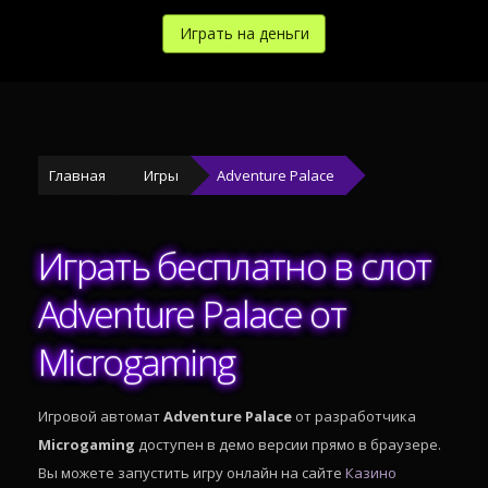
Играть на деньги
Главная
Игры
Adventure Palace
Играть бесплатно в слот
Adventure Palace от
Microgaming
Игровой автомат
Adventure Palace
от разработчика
Microgaming
доступен в демо версии прямо в браузере.
Вы можете запустить игру онлайн на сайте
Казино