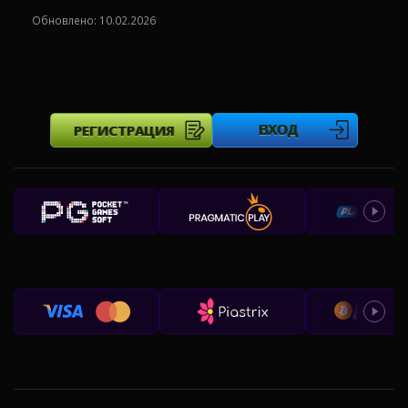
Обновлено:
10.02.2026
РЕГИСТРАЦИЯ
ВХОД