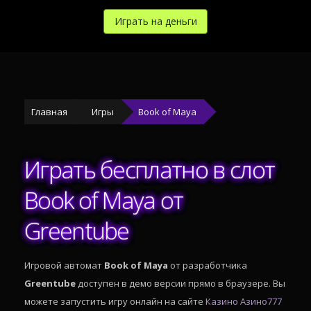
Играть на деньги
Главная
Игры
Book of Maya
Играть бесплатно в слот
Book of Maya от
Greentube
Игровой автомат
Book of Maya
от разработчика
Greentube
доступен в демо версии прямо в браузере. Вы
можете запустить игру онлайн на сайте
Казино Азино777