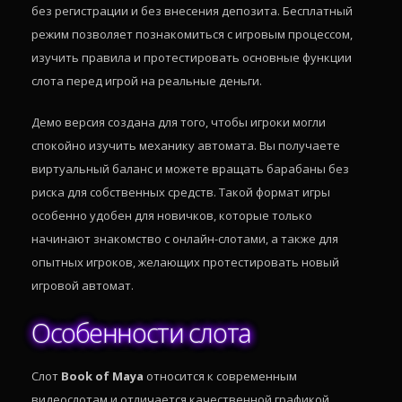
без регистрации и без внесения депозита. Бесплатный
режим позволяет познакомиться с игровым процессом,
изучить правила и протестировать основные функции
слота перед игрой на реальные деньги.
Демо версия создана для того, чтобы игроки могли
спокойно изучить механику автомата. Вы получаете
виртуальный баланс и можете вращать барабаны без
риска для собственных средств. Такой формат игры
особенно удобен для новичков, которые только
начинают знакомство с онлайн-слотами, а также для
опытных игроков, желающих протестировать новый
игровой автомат.
Особенности слота
Слот
Book of Maya
относится к современным
видеослотам и отличается качественной графикой,