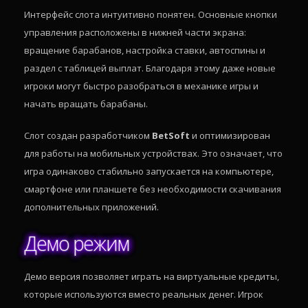
Интерфейс слота интуитивно понятен. Основные кнопки
управления расположены в нижней части экрана:
вращение барабанов, настройка ставки, автоспины и
раздел с таблицей выплат. Благодаря этому даже новые
игроки могут быстро разобраться в механике игры и
начать вращать барабаны.
Слот создан разработчиком
BetSoft
и оптимизирован
для работы на мобильных устройствах. Это означает, что
игра одинаково стабильно запускается на компьютере,
смартфоне или планшете без необходимости скачивания
дополнительных приложений.
Демо режим
Демо версия позволяет играть на виртуальные кредиты,
которые используются вместо реальных денег. Игрок