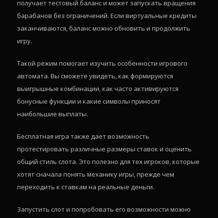
получает тестовый баланс и может запускать вращения
барабанов без ограничений. Если виртуальные кредиты
заканчиваются, баланс можно обновить и продолжить
игру.
Такой режим помогает изучить особенности игрового
автомата. Вы сможете увидеть, как формируются
выигрышные комбинации, как часто активируются
бонусные функции и какие символы приносят
наибольшие выплаты.
Бесплатная игра также дает возможность
протестировать различные размеры ставок и оценить
общий стиль слота. Это полезно для тех игроков, которые
хотят сначала понять механику игры, прежде чем
переходить к ставкам на реальные деньги.
Запустить слот и попробовать его возможности можно