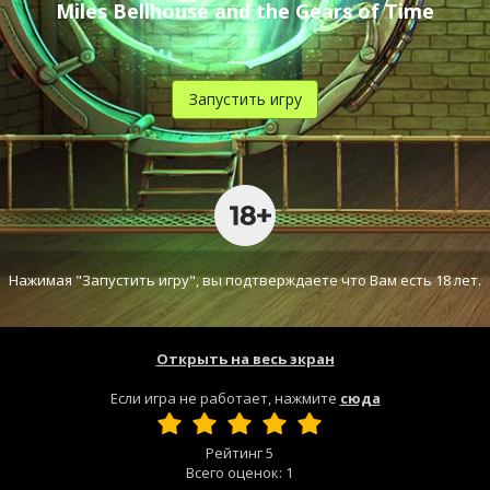
Miles Bellhouse and the Gears of Time
Запустить игру
Нажимая "Запустить игру", вы подтверждаете что Вам есть 18 лет.
Открыть на весь экран
Если игра не работает, нажмите
сюда
Рейтинг
5
Всего оценок:
1