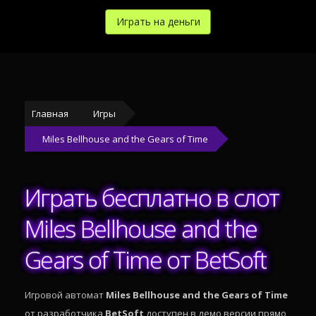
Играть на деньги
Главная
Игры
Miles Bellhouse and the Gears of Time
Играть бесплатно в слот
Miles Bellhouse and the
Gears of Time от BetSoft
Игровой автомат
Miles Bellhouse and the Gears of Time
от разработчика
BetSoft
доступен в демо версии прямо