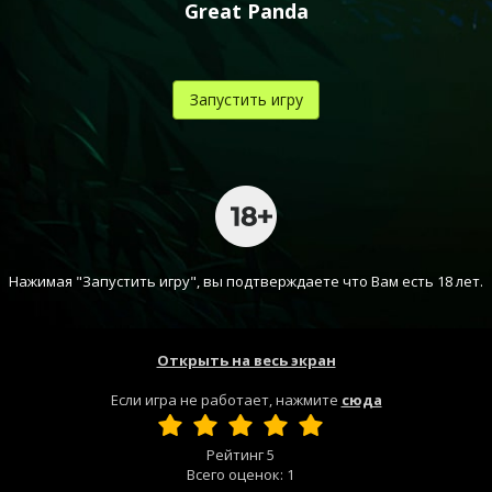
Great Panda
Запустить игру
Нажимая "Запустить игру", вы подтверждаете что Вам есть 18 лет.
Открыть на весь экран
Если игра не работает, нажмите
сюда
Рейтинг
5
Всего оценок:
1