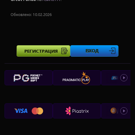
Обновлено:
10.02.2026
РЕГИСТРАЦИЯ
ВХОД