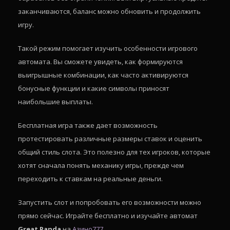
заканчиваются, баланс можно обновить и продолжить
игру.
Такой режим помогает изучить особенности игрового
автомата. Вы сможете увидеть, как формируются
выигрышные комбинации, как часто активируются
бонусные функции и какие символы приносят
наибольшие выплаты.
Бесплатная игра также дает возможность
протестировать различные размеры ставок и оценить
общий стиль слота. Это полезно для тех игроков, которые
хотят сначала понять механику игры, прежде чем
переходить к ставкам на реальные деньги.
Запустить слот и попробовать его возможности можно
прямо сейчас. Играйте бесплатно и изучайте автомат
Great Panda
на
Азино777
.